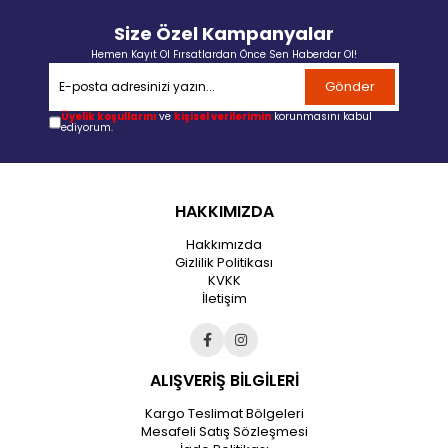
Size Özel Kampanyalar
Hemen Kayıt Ol Fırsatlardan Önce Sen Haberdar Ol!
Gönder
Üyelik koşullarını
ve
kişisel verilerimin
korunmasını kabul
ediyorum.
HAKKIMIZDA
Hakkımızda
Gizlilik Politikası
KVKK
İletişim
ALIŞVERİŞ BİLGİLERİ
Kargo Teslimat Bölgeleri
Mesafeli Satış Sözleşmesi