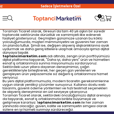
z
Sadece İşletmelere Özel
0
Toraman Ticaret olarak, Giresun'da tam 40 yılı aşkın bir süredir
toptancılık sektöründe dürüstlük ve samimiyeti ilke edinerek
faaliyet gösteriyoruz. Geçmişten günümüze uzanan bu köklü
yolculuğumuzda, müşteri memnuniyetini ve güvenini her zaman
ön planda tuttuk. Şimdi ise, değişen alışveriş alışkanlıklarına ayak
uydurmak ve daha geniş kitlelere ulaşmak amacıyla işimizi dijital
dünyaya taşıdık.
toptancimarketim.com
adı altında, zengin ürün portföyümüzü
dijital platforma taşıyarak, "Daha iyi, daha yeni" ürün ve hizmetleri
esnaf iş ortaklarımıza sunma misyonumuzu sürdürüyoruz.
Sektördeki uzun yıllara dayanan deneyimimizi, çağın
gereklilikleriyle birleştirerek, her geçen gün yenilenen ve
genişleyen ürün yelpazemizle siz değerli iş ortaklarımıza hizmet
veriyoruz.
Bu yeni dijital platformumuzla, modern ticaretin gereksinimlerine
uygun olarak yenilikçi çözümler sunuyoruz. Kullanıcı dostu web
tasarımı, güvenli ödeme yöntemleri ve hızlı teslimat seçenekleri
ile alışveriş deneyiminizi en üst seviyeye çıkarıyoruz.
Toraman Ticaret olarak, sektördeki öncülüğümüzü dijital arenaya
da taşıyarak, esnaf iş ortaklarımızla birlikte büyümeye ve
gelişmeye kararlıyız. t
optancimarketim.com
ile her zaman
yanınızda olacağız; güven, kalite ve samimiyetin simgesi olarak
sizlere en iyi hizmeti sunmayı sürdüreceğiz.