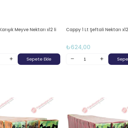
Karışık Meyve Nektarı x12 li
Cappy 1 Lt Şeftali Nektarı x12 
₺624,00
Sepete Ekle
Sepe