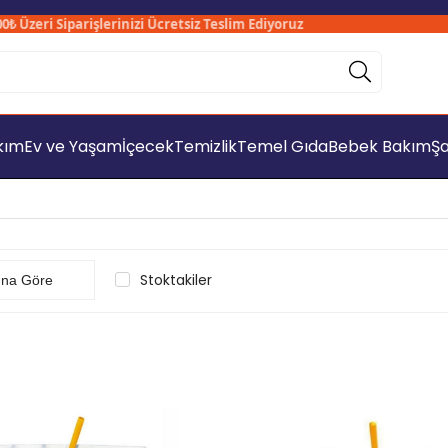
rişlerinizi Ücretsiz Teslim Ediyoruz
Sadece İşle
akım
Ev ve Yaşam
İçecek
Temizlik
Temel Gıda
Bebek Bakım
Şa
Stoktakiler