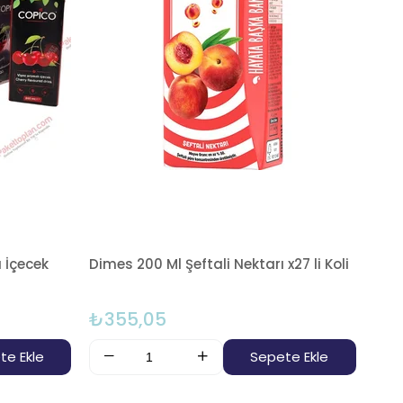
 İçecek
Dimes 200 Ml Şeftali Nektarı x27 li Koli
₺355,05
te Ekle
Sepete Ekle