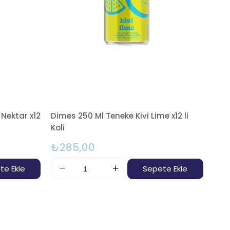
 Nektar x12
Dimes 250 Ml Teneke Kivi Lime x12 li
Koli
₺285,00
te Ekle
Sepete Ekle