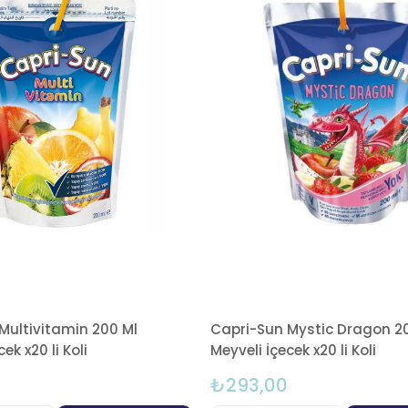
Multivitamin 200 Ml
Capri-Sun Mystic Dragon 2
ek x20 li Koli
Meyveli İçecek x20 li Koli
₺293,00