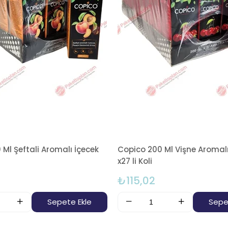
Ml Şeftali Aromalı İçecek
Copico 200 Ml Vişne Aromalı
x27 li Koli
₺115,02
Sepete Ekle
Sepe