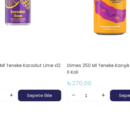
Ml Teneke Karadut Lime x12
Dimes 250 Ml Teneke Karışık
li Koli
₺270,00
Sepete Ekle
Sepe