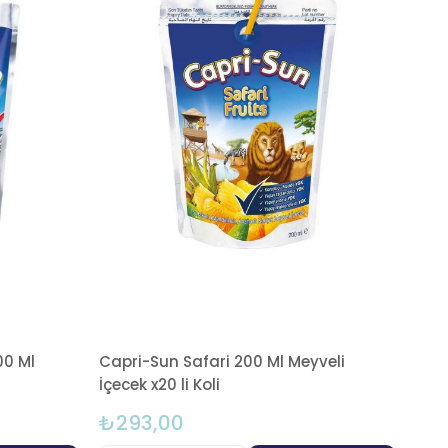
00 Ml
Capri-Sun Safari 200 Ml Meyveli
İçecek x20 li Koli
₺293,00