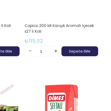
li Koli
Copico 200 Ml Karışık Aromalı İçecek
x27 li Koli
₺115,02
te Ekle
Sepete Ekle