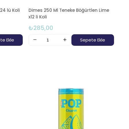
24 lü Koli
Dimes 250 Ml Teneke Böğürtlen Lime
x12 li Koli
₺285,00
te Ekle
Sepete Ekle