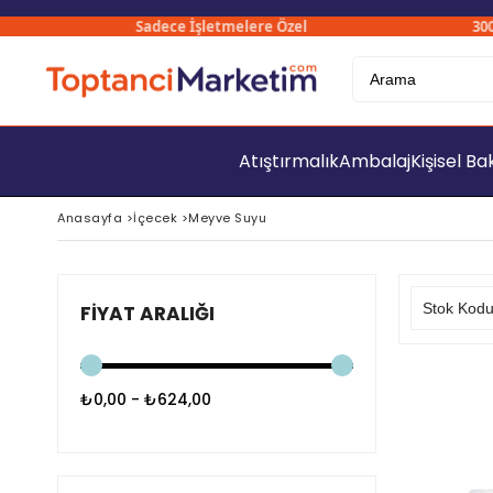
Sadece İşletmelere Özel
3000₺ Üzeri Sipa
Atıştırmalık
Ambalaj
Kişisel B
Anasayfa
>
İçecek
>
Meyve Suyu
FIYAT ARALIĞI
₺0,00 - ₺624,00