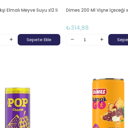
Ekşi Elmalı Meyve Suyu x12 li
Dimes 200 Ml Vişne İçeceği x
0
₺314,88
Sepete Ekle
Sepe