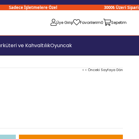
Sadece İşletmelere Özel
3000₺ Üzeri Siparişler
Üye Girişi
Favorilerim
0
Sepetim
rküteri ve Kahvaltılık
Oyuncak
< < Önceki Sayfaya Dön