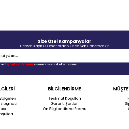
Size Özel Kampanyalar
Hemen Kayıt Ol Fırsatlardan Önce Sen Haberdar Ol!
ve
kişisel verilerimin
korunmasını kabul ediyorum.
LGİLERİ
BİLGİLENDİRME
MÜŞTER
Bölgeleri
Teslimat Koşulları
özleşmesi
Garanti Şartları
Si
kası
Ön Bilgilendirme Formu
oşulları