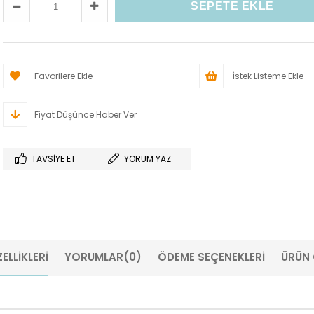
Favorilere Ekle
İstek Listeme Ekle
Fiyat Düşünce Haber Ver
TAVSIYE ET
YORUM YAZ
ELLIKLERI
YORUMLAR
(0)
ÖDEME SEÇENEKLERI
ÜRÜN 