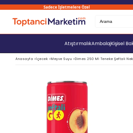
Sadece İşletmelere Özel
300
Atıştırmalık
Ambalaj
Kişisel B
Anasayfa
>
İçecek
>
Meyve Suyu
>
Dimes 250 Ml Teneke Şeftali Nekta