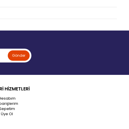
Gönder
İ HİZMETLERİ
Hesabım
parişlerim
Sepetim
Üye Ol