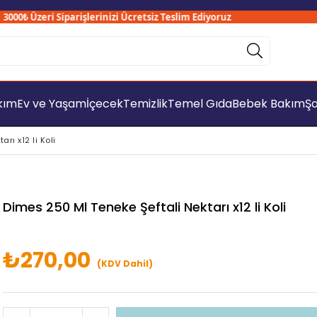
0₺ Üzeri Siparişlerinizi Ücretsiz Teslim Ediyoruz
akım
Ev ve Yaşam
İçecek
Temizlik
Temel Gıda
Bebek Bakım
Şa
rı x12 li Koli
Dimes 250 Ml Teneke Şeftali Nektarı x12 li Koli
₺270,00
(KDV Dahil)