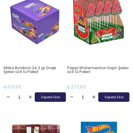
Milka Bonibon 24,3 gr Draje
Pappi Watermenlon Saplı Şeker
Şeker x24 lü Paket
x24 lü Paket
₺621,60
₺273,60
Sepete Ekle
Sepete Ekle