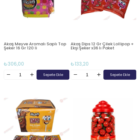
Akaş Meyve Aromalı Saplı Top
Akaş Dips 12 Gr Çilek Lollipop +
Şeker 16 Gr 120 li
Ekşi Şeker x36 lı Paket
₺306,00
₺133,20
Sepete Ekle
Sepete Ekle