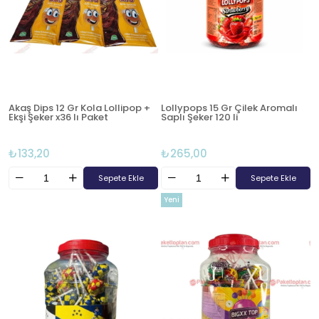
Akaş Dips 12 Gr Kola Lollipop +
Lollypops 15 Gr Çilek Aromalı
Ekşi Şeker x36 lı Paket
Saplı Şeker 120 li
₺133,20
₺265,00
Sepete Ekle
Sepete Ekle
Yeni
Ürün