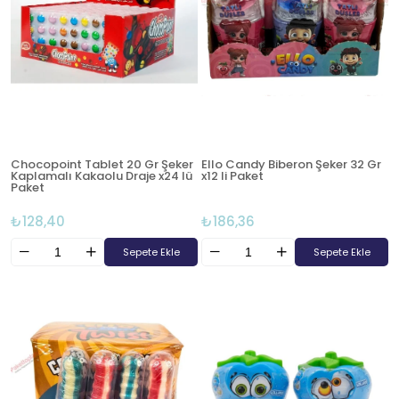
Chocopoint Tablet 20 Gr Şeker
Ello Candy Biberon Şeker 32 Gr
Kaplamalı Kakaolu Draje x24 lü
x12 li Paket
Paket
₺128,40
₺186,36
Sepete Ekle
Sepete Ekle