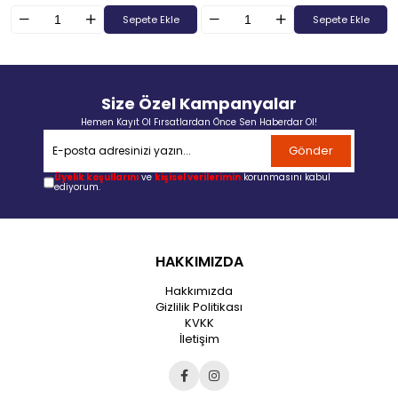
Sepete Ekle
Sepete Ekle
Size Özel Kampanyalar
Hemen Kayıt Ol Fırsatlardan Önce Sen Haberdar Ol!
Gönder
Üyelik koşullarını
ve
kişisel verilerimin
korunmasını kabul
ediyorum.
HAKKIMIZDA
Hakkımızda
Gizlilik Politikası
KVKK
İletişim