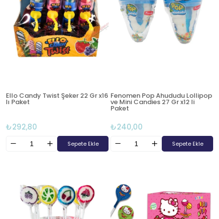
Ello Candy Twist Şeker 22 Gr x16
Fenomen Pop Ahududu Lollipop
lı Paket
ve Mini Candies 27 Gr x12 li
Paket
₺292,80
₺240,00
Sepete Ekle
Sepete Ekle