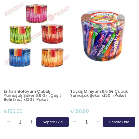
Enfis Enloloyum Çubuk
Tayaş Miniyum 6,6 Gr Çubuk
Yumuşak Şeker 6,6 Gr (Çeşit
Yumuşak Şeker x120 li Paket
Belirtiniz) x120 li Paket
₺156,00
₺190,80
Sepete Ekle
Sepete Ekle