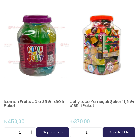
İceman Fruits Jöle 35 Gr x60 lı
Jellytube Yumuşak Şeker 11,5 Gr
Paket
x185 li Paket
₺450,00
₺370,00
Sepete Ekle
Sepete Ekle