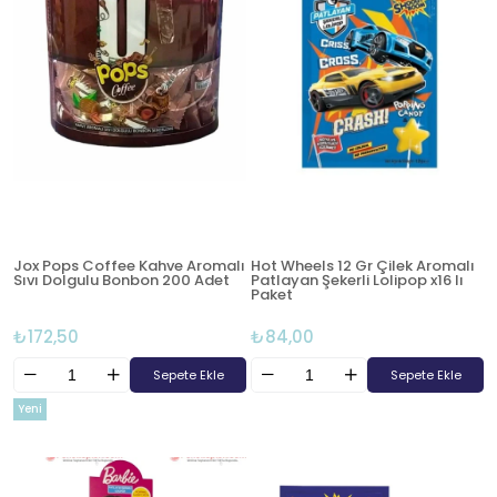
Jox Pops Coffee Kahve Aromalı
Hot Wheels 12 Gr Çilek Aromalı
Sıvı Dolgulu Bonbon 200 Adet
Patlayan Şekerli Lolipop x16 lı
Paket
₺172,50
₺84,00
Sepete Ekle
Sepete Ekle
Yeni
Ürün