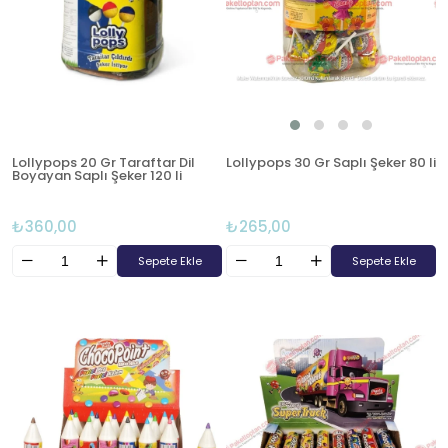
Lollypops 20 Gr Taraftar Dil
Lollypops 30 Gr Saplı Şeker 80 li
Boyayan Saplı Şeker 120 li
₺360,00
₺265,00
Sepete Ekle
Sepete Ekle