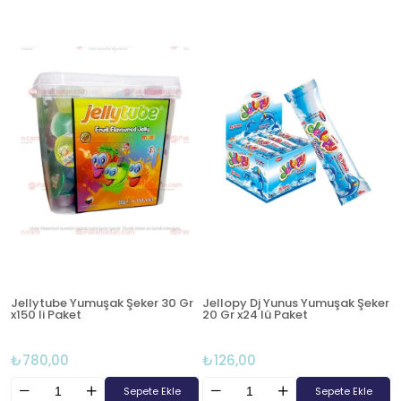
Jellytube Yumuşak Şeker 30 Gr
Jellopy Dj Yunus Yumuşak Şeker
x150 li Paket
20 Gr x24 lü Paket
₺780,00
₺126,00
Sepete Ekle
Sepete Ekle