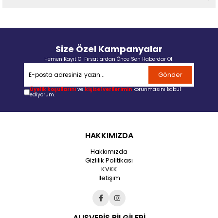
Size Özel Kampanyalar
Hemen Kayıt Ol Fırsatlardan Önce Sen Haberdar Ol!
Gönder
Üyelik koşullarını
ve
kişisel verilerimin
korunmasını kabul
ediyorum.
HAKKIMIZDA
Hakkımızda
Gizlilik Politikası
KVKK
İletişim
ALIŞVERİŞ BİLGİLERİ