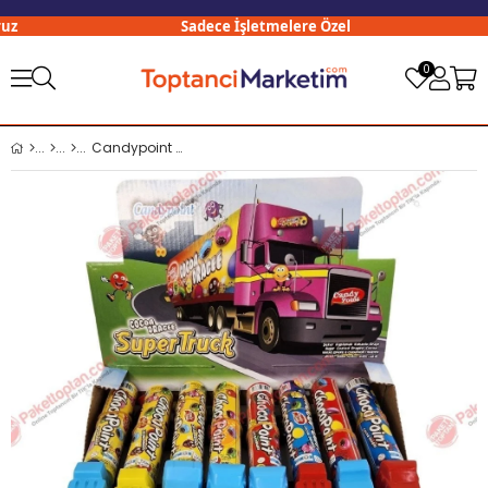
Sadece İşletmelere Özel
0
Candypoint Super Truck Draje Şeker 10 Gr x24 lü Paket