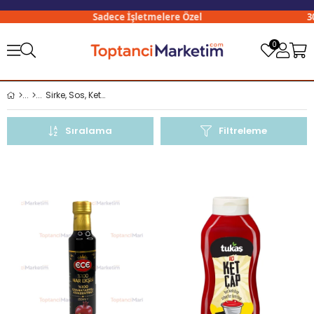
Sadece İşletmelere Özel
3000₺ 
0
Sirke, Sos, Ketçap ve Mayonez
Sıralama
Filtreleme