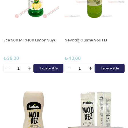
Ece 500 Ml %100 Limon Suyu
Nevbağ Gurme Sos 1 Lt
₺39,00
₺40,00
Sepete Ekle
Sepete Ekle