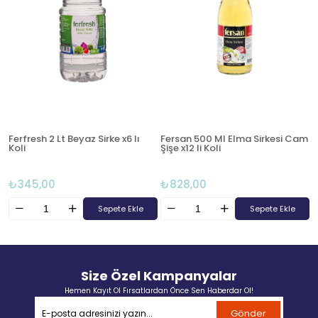
Ferfresh 2 Lt Beyaz Sirke x6 lı
Fersan 500 Ml Elma Sirkesi Cam
Koli
Şişe x12 li Koli
₺345,00
₺828,00
Sepete Ekle
Sepete Ekle
Size Özel Kampanyalar
Hemen Kayıt Ol Fırsatlardan Önce Sen Haberdar Ol!
Gönder