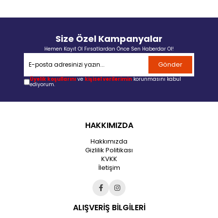
Size Özel Kampanyalar
Hemen Kayıt Ol Fırsatlardan Önce Sen Haberdar Ol!
Gönder
Üyelik koşullarını
ve
kişisel verilerimin
korunmasını kabul
ediyorum.
HAKKIMIZDA
Hakkımızda
Gizlilik Politikası
KVKK
İletişim
ALIŞVERİŞ BİLGİLERİ