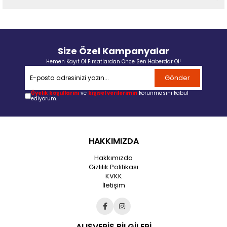
Size Özel Kampanyalar
Hemen Kayıt Ol Fırsatlardan Önce Sen Haberdar Ol!
Gönder
Üyelik koşullarını
ve
kişisel verilerimin
korunmasını kabul
ediyorum.
HAKKIMIZDA
Hakkımızda
Gizlilik Politikası
KVKK
İletişim
ALIŞVERİŞ BİLGİLERİ