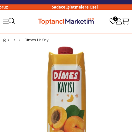
uz
Sadece İşletmelere Özel
0
Dimes 1 lt Kayısı Nektarı x12 li Koli