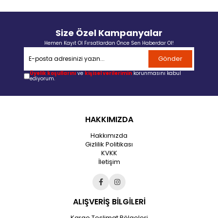
Size Özel Kampanyalar
Hemen Kayıt Ol Fırsatlardan Önce Sen Haberdar Ol!
Gönder
Üyelik koşullarını
ve
kişisel verilerimin
korunmasını kabul
ediyorum.
HAKKIMIZDA
Hakkımızda
Gizlilik Politikası
KVKK
İletişim
ALIŞVERİŞ BİLGİLERİ
Kargo Teslimat Bölgeleri