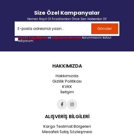
Size Özel Kampanyalar
Hemen Kayıt Ol Fırsatlardan Önce Sen Haberdar Ol!
Gönder
Üyelik koşullarını
ve
kişisel verilerimin
korunmasını kabul
ediyorum.
HAKKIMIZDA
Hakkımızda
Gizlilik Politikası
KVKK
İletişim
ALIŞVERİŞ BİLGİLERİ
Kargo Teslimat Bölgeleri
Mesafeli Satış Sözleşmesi