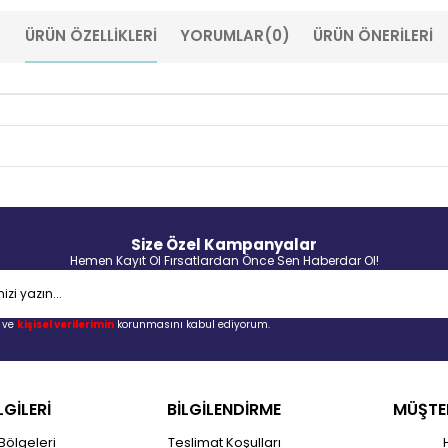
ÜRÜN ÖZELLIKLERI
YORUMLAR
(0)
ÜRÜN ÖNERILERI
Size Özel Kampanyalar
Hemen Kayıt Ol Fırsatlardan Önce Sen Haberdar Ol!
ve
kişisel verilerimin
korunmasını kabul ediyorum.
LGİLERİ
BİLGİLENDİRME
MÜŞTER
Bölgeleri
Teslimat Koşulları