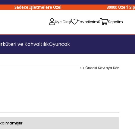
Sadece İşletmelere Özel
3000₺ Üzeri Sipariş
Üye Girişi
Favorilerim
0
Sepetim
rküteri ve Kahvaltılık
Oyuncak
< < Önceki Sayfaya Dön
kalmamıştır.