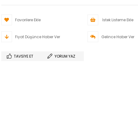
Favorilere Ekle
İstek Listeme Ekle
Fiyat Düşünce Haber Ver
Gelince Haber Ver
TAVSIYE ET
YORUM YAZ