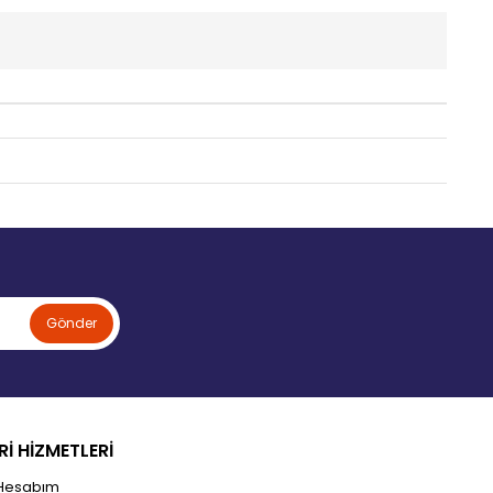
Gönder
İ HİZMETLERİ
Hesabım