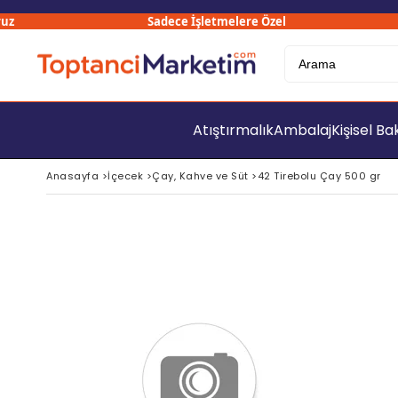
Sadece İşletmelere Özel
Atıştırmalık
Ambalaj
Kişisel B
Anasayfa
>
İçecek
>
Çay, Kahve ve Süt
>
42 Tirebolu Çay 500 gr