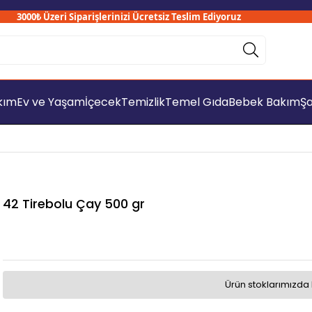
3000₺ Üzeri Siparişlerinizi Ücretsiz Teslim Ediyoruz
akım
Ev ve Yaşam
İçecek
Temizlik
Temel Gıda
Bebek Bakım
Şa
42 Tirebolu Çay 500 gr
Ürün stoklarımızda 