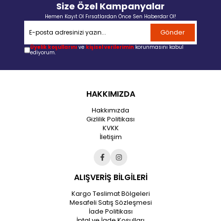
Size Özel Kampanyalar
Hemen Kayıt Ol Fırsatlardan Önce Sen Haberdar Ol!
Gönder
Üyelik koşullarını
ve
kişisel verilerimin
korunmasını kabul
ediyorum.
HAKKIMIZDA
Hakkımızda
Gizlilik Politikası
KVKK
İletişim
ALIŞVERİŞ BİLGİLERİ
Kargo Teslimat Bölgeleri
Mesafeli Satış Sözleşmesi
İade Politikası
İptal ve İade Koşulları