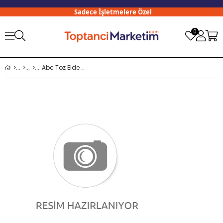
Sadece İşletmelere Özel
0
Abc Toz Elde Yıkama Lavanta Kokulu 600 gr