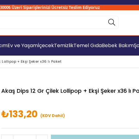
₺ Üzeri Siparişlerinizi Ücretsiz Teslim Ediyoruz
akım
Ev ve Yaşam
İçecek
Temizlik
Temel Gıda
Bebek Bakım
Şa
 Lollipop + Ekşi Şeker x36 lı Paket
Akaş Dips 12 Gr Çilek Lollipop + Ekşi Şeker x36 lı P
₺133,20
(KDV Dahil)