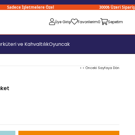
Sadece İşletmelere Özel
3000₺ Üzeri Siparişleri
Üye Girişi
Favorilerim
0
Sepetim
rküteri ve Kahvaltılık
Oyuncak
< < Önceki Sayfaya Dön
aket