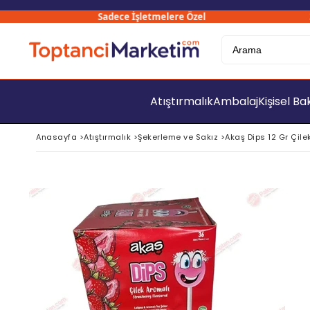
Sadece İşletmelere Özel
3000
Atıştırmalık
Ambalaj
Kişisel B
Anasayfa
>
Atıştırmalık
>
Şekerleme ve Sakız
>
Akaş Dips 12 Gr Çilek