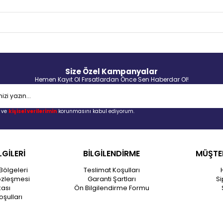
Size Özel Kampanyalar
Hemen Kayıt Ol Fırsatlardan Önce Sen Haberdar Ol!
ve
kişisel verilerimin
korunmasını kabul ediyorum.
LGİLERİ
BİLGİLENDİRME
MÜŞTER
Bölgeleri
Teslimat Koşulları
özleşmesi
Garanti Şartları
Si
kası
Ön Bilgilendirme Formu
oşulları