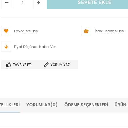
Favorilere Ekle
İstek Listeme Ekle
Fiyat Düşünce Haber Ver
TAVSIYE ET
YORUM YAZ
ELLIKLERI
YORUMLAR
(0)
ÖDEME SEÇENEKLERI
ÜRÜN 