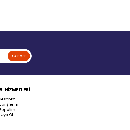
Gönder
İ HİZMETLERİ
Hesabım
parişlerim
Sepetim
Üye Ol