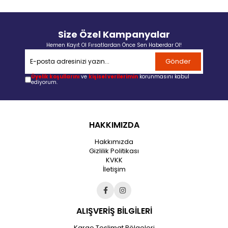
Size Özel Kampanyalar
Hemen Kayıt Ol Fırsatlardan Önce Sen Haberdar Ol!
Gönder
Üyelik koşullarını
ve
kişisel verilerimin
korunmasını kabul
ediyorum.
HAKKIMIZDA
Hakkımızda
Gizlilik Politikası
KVKK
İletişim
ALIŞVERİŞ BİLGİLERİ
Kargo Teslimat Bölgeleri