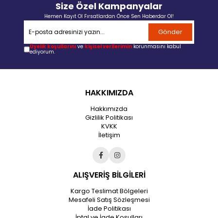
Size Özel Kampanyalar
Hemen Kayıt Ol Fırsatlardan Önce Sen Haberdar Ol!
Gönder
Üyelik koşullarını
ve
kişisel verilerimin
korunmasını kabul
ediyorum.
HAKKIMIZDA
Hakkımızda
Gizlilik Politikası
KVKK
İletişim
ALIŞVERİŞ BİLGİLERİ
Kargo Teslimat Bölgeleri
Mesafeli Satış Sözleşmesi
İade Politikası
İptal ve İade Koşulları