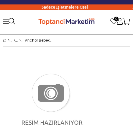
Sadece İşletmelere Özel
30
0
Anchor Bebek Tırnak Makası GX605 x12 li Paket