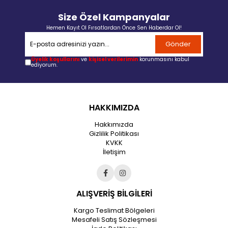
Size Özel Kampanyalar
Hemen Kayıt Ol Fırsatlardan Önce Sen Haberdar Ol!
Gönder
Üyelik koşullarını
ve
kişisel verilerimin
korunmasını kabul
ediyorum.
HAKKIMIZDA
Hakkımızda
Gizlilik Politikası
KVKK
İletişim
ALIŞVERİŞ BİLGİLERİ
Kargo Teslimat Bölgeleri
Mesafeli Satış Sözleşmesi