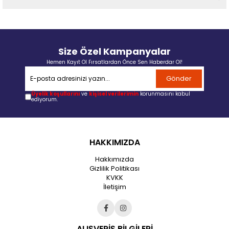
Size Özel Kampanyalar
Hemen Kayıt Ol Fırsatlardan Önce Sen Haberdar Ol!
Gönder
Üyelik koşullarını
ve
kişisel verilerimin
korunmasını kabul
ediyorum.
HAKKIMIZDA
Hakkımızda
Gizlilik Politikası
KVKK
İletişim
ALIŞVERİŞ BİLGİLERİ