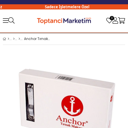
Sadece İşletmelere Özel
0
Anchor Tırnak Makası Büyük ANC 105 x12 li Paket