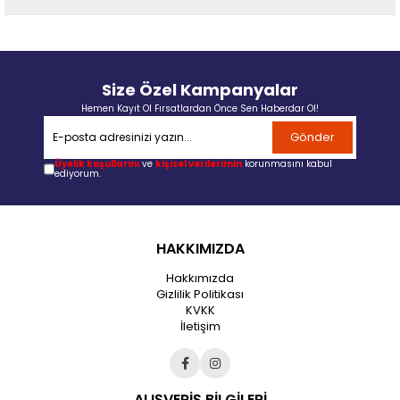
Size Özel Kampanyalar
Hemen Kayıt Ol Fırsatlardan Önce Sen Haberdar Ol!
Gönder
Üyelik koşullarını
ve
kişisel verilerimin
korunmasını kabul
ediyorum.
HAKKIMIZDA
Hakkımızda
Gizlilik Politikası
KVKK
İletişim
ALIŞVERİŞ BİLGİLERİ