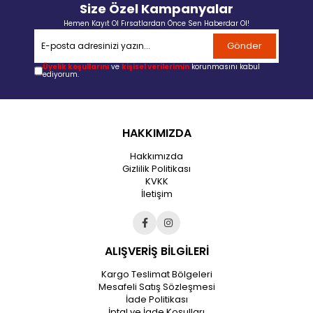
Size Özel Kampanyalar
Hemen Kayıt Ol Fırsatlardan Önce Sen Haberdar Ol!
Gönder
Üyelik koşullarını
ve
kişisel verilerimin
korunmasını kabul
ediyorum.
HAKKIMIZDA
Hakkımızda
Gizlilik Politikası
KVKK
İletişim
ALIŞVERİŞ BİLGİLERİ
Kargo Teslimat Bölgeleri
Mesafeli Satış Sözleşmesi
İade Politikası
İptal ve İade Koşulları