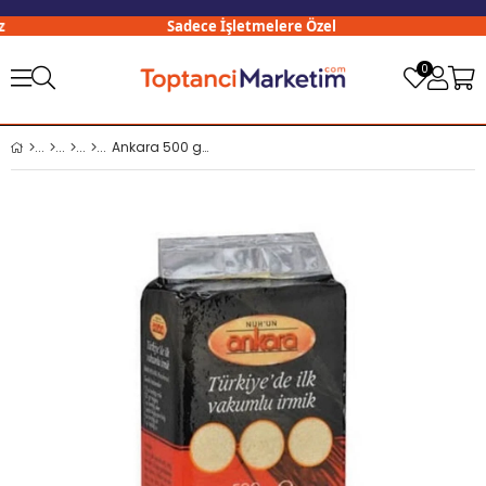
Sadece İşletmelere Özel
0
Ankara 500 gr İrmik