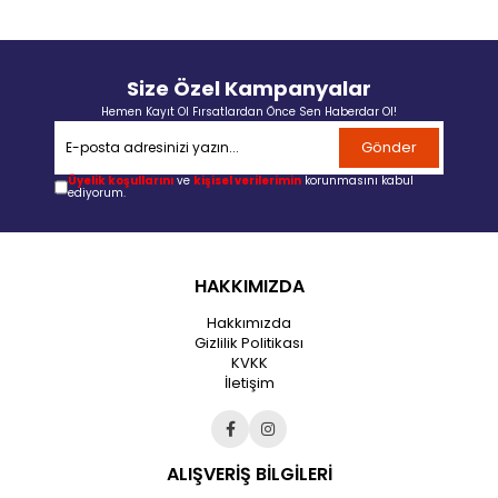
Size Özel Kampanyalar
Hemen Kayıt Ol Fırsatlardan Önce Sen Haberdar Ol!
Gönder
Üyelik koşullarını
ve
kişisel verilerimin
korunmasını kabul
ediyorum.
HAKKIMIZDA
Hakkımızda
Gizlilik Politikası
KVKK
İletişim
ALIŞVERİŞ BİLGİLERİ