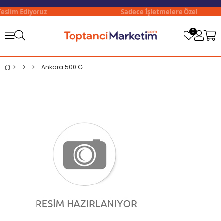
slim Ediyoruz
Sadece İşletmelere Özel
0
Ankara 500 Gr Klasik Boncuk x20 li Koli