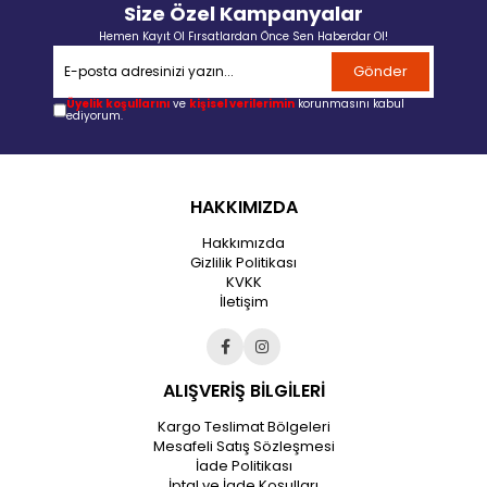
Size Özel Kampanyalar
Hemen Kayıt Ol Fırsatlardan Önce Sen Haberdar Ol!
Gönder
Üyelik koşullarını
ve
kişisel verilerimin
korunmasını kabul
ediyorum.
HAKKIMIZDA
Hakkımızda
Gizlilik Politikası
KVKK
İletişim
ALIŞVERİŞ BİLGİLERİ
Kargo Teslimat Bölgeleri
Mesafeli Satış Sözleşmesi
İade Politikası
İptal ve İade Koşulları