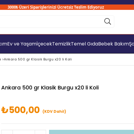
3000₺ Üzeri Siparişlerinizi Ücretsiz Teslim Ediyoruz
akım
Ev ve Yaşam
İçecek
Temizlik
Temel Gıda
Bebek Bakım
Şa
a
>
Ankara 500 gr Klasik Burgu x20 li Koli
Ankara 500 gr Klasik Burgu x20 li Koli
₺500,00
(KDV Dahil)