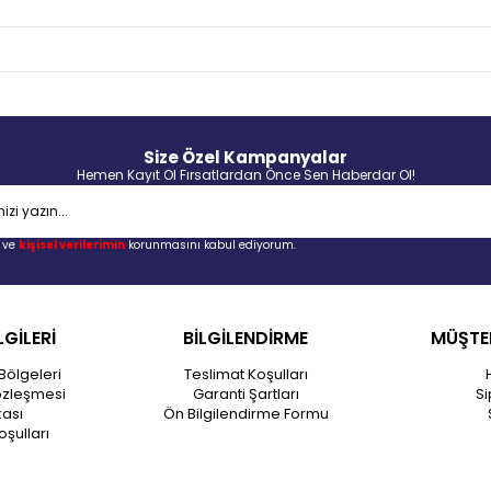
Size Özel Kampanyalar
Hemen Kayıt Ol Fırsatlardan Önce Sen Haberdar Ol!
ve
kişisel verilerimin
korunmasını kabul ediyorum.
LGİLERİ
BİLGİLENDİRME
MÜŞTER
Bölgeleri
Teslimat Koşulları
özleşmesi
Garanti Şartları
Si
kası
Ön Bilgilendirme Formu
oşulları