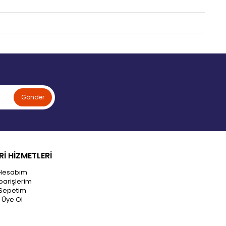
Gönder
İ HİZMETLERİ
Hesabım
parişlerim
Sepetim
Üye Ol