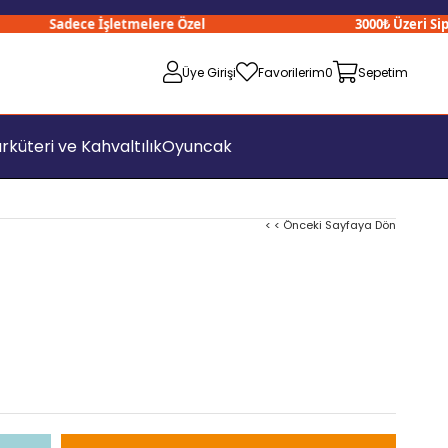
Sadece İşletmelere Özel
3000₺ Üzeri Sipariş
Üye Girişi
Favorilerim
0
Sepetim
rküteri ve Kahvaltılık
Oyuncak
< < Önceki Sayfaya Dön