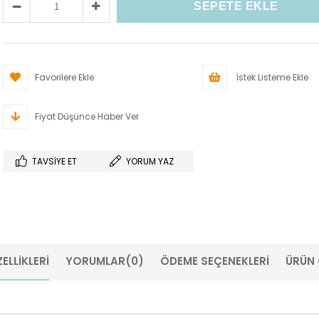
Favorilere Ekle
İstek Listeme Ekle
Fiyat Düşünce Haber Ver
TAVSIYE ET
YORUM YAZ
ELLIKLERI
YORUMLAR
(0)
ÖDEME SEÇENEKLERI
ÜRÜN 