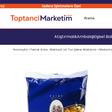
Sadece İşletmelere Özel
Atıştırmalık
Ambalaj
Kişisel B
Anasayfa
>
Temel Gıda
>
Bakliyat Un Tuz Şeker Makarna
>
Makarn