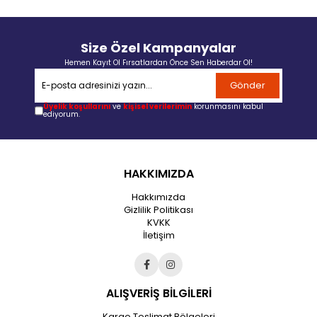
Size Özel Kampanyalar
Hemen Kayıt Ol Fırsatlardan Önce Sen Haberdar Ol!
Gönder
Üyelik koşullarını
ve
kişisel verilerimin
korunmasını kabul
ediyorum.
HAKKIMIZDA
Hakkımızda
Gizlilik Politikası
KVKK
İletişim
ALIŞVERİŞ BİLGİLERİ
Kargo Teslimat Bölgeleri