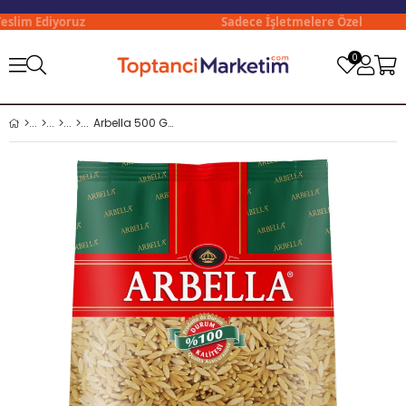
slim Ediyoruz
Sadece İşletmelere Özel
0
Arbella 500 Gr Arpa Şehriye x20 li Koli