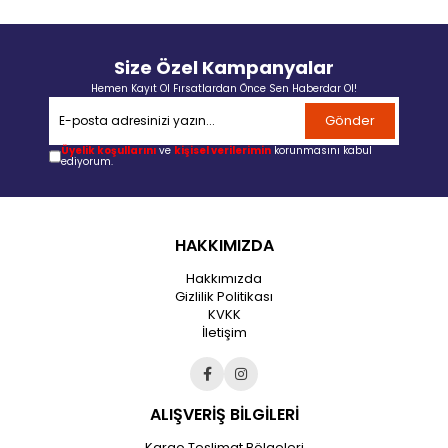
Size Özel Kampanyalar
Hemen Kayıt Ol Fırsatlardan Önce Sen Haberdar Ol!
Gönder
Üyelik koşullarını
ve
kişisel verilerimin
korunmasını kabul
ediyorum.
HAKKIMIZDA
Hakkımızda
Gizlilik Politikası
KVKK
İletişim
ALIŞVERİŞ BİLGİLERİ
Kargo Teslimat Bölgeleri