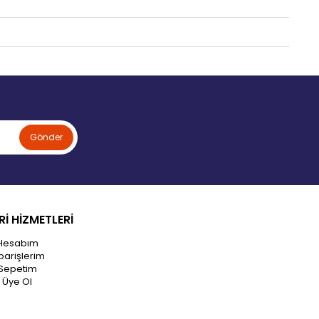
Gönder
İ HİZMETLERİ
Hesabım
parişlerim
Sepetim
Üye Ol