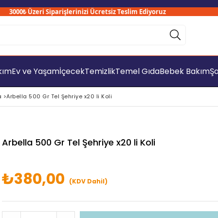
3000₺ Üzeri Siparişlerinizi Ücretsiz Teslim Ediyoruz
akım
Ev ve Yaşam
İçecek
Temizlik
Temel Gıda
Bebek Bakım
Şa
a
>
Arbella 500 Gr Tel Şehriye x20 li Koli
Arbella 500 Gr Tel Şehriye x20 li Koli
₺380,00
(KDV Dahil)