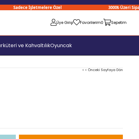
Sadece İşletmelere Özel
3000₺ Üzeri Sipariş
Üye Girişi
Favorilerim
0
Sepetim
rküteri ve Kahvaltılık
Oyuncak
< < Önceki Sayfaya Dön