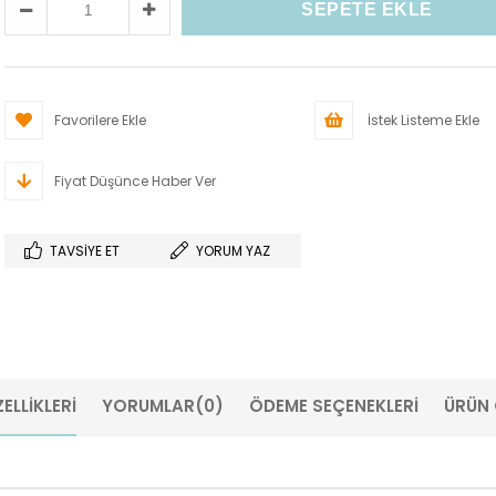
Favorilere Ekle
İstek Listeme Ekle
Fiyat Düşünce Haber Ver
TAVSIYE ET
YORUM YAZ
ELLIKLERI
YORUMLAR
(0)
ÖDEME SEÇENEKLERI
ÜRÜN 