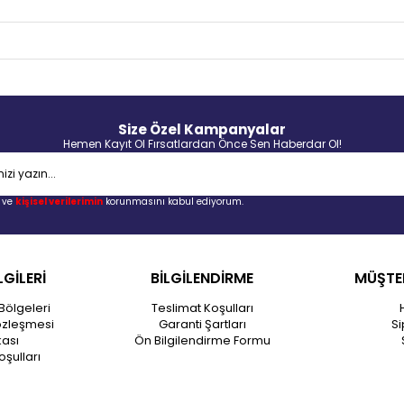
Size Özel Kampanyalar
Hemen Kayıt Ol Fırsatlardan Önce Sen Haberdar Ol!
ve
kişisel verilerimin
korunmasını kabul ediyorum.
LGİLERİ
BİLGİLENDİRME
MÜŞTER
Bölgeleri
Teslimat Koşulları
özleşmesi
Garanti Şartları
Si
kası
Ön Bilgilendirme Formu
oşulları