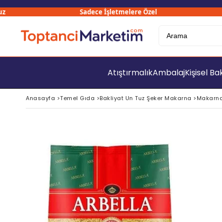
Sadece İşletmelere Özel
Atıştırmalık
Ambalaj
Kişisel B
Anasayfa
>
Temel Gıda
>
Bakliyat Un Tuz Şeker Makarna
>
Makarn