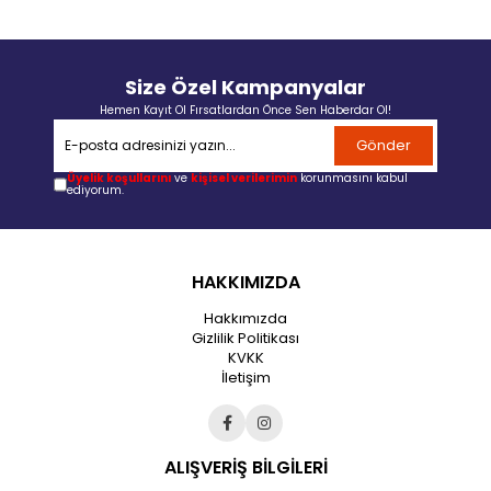
Size Özel Kampanyalar
Hemen Kayıt Ol Fırsatlardan Önce Sen Haberdar Ol!
Gönder
Üyelik koşullarını
ve
kişisel verilerimin
korunmasını kabul
ediyorum.
HAKKIMIZDA
Hakkımızda
Gizlilik Politikası
KVKK
İletişim
ALIŞVERİŞ BİLGİLERİ