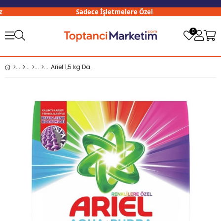
Sadece İşletmelere Özel
0
Ariel 1,5 kg Dağ Esintisi Aqua Pudra Renkli x10 lu Koli