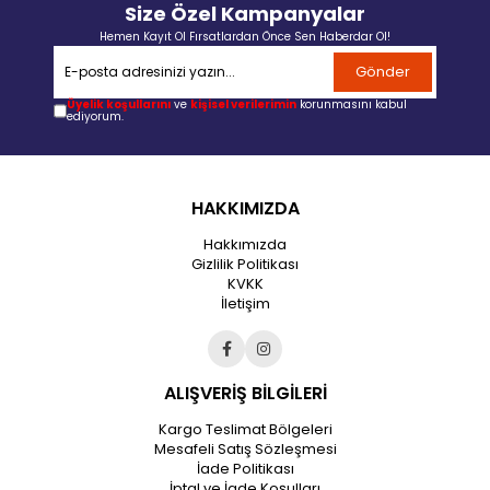
Size Özel Kampanyalar
Hemen Kayıt Ol Fırsatlardan Önce Sen Haberdar Ol!
Gönder
Üyelik koşullarını
ve
kişisel verilerimin
korunmasını kabul
ediyorum.
HAKKIMIZDA
Hakkımızda
Gizlilik Politikası
KVKK
İletişim
ALIŞVERİŞ BİLGİLERİ
Kargo Teslimat Bölgeleri
Mesafeli Satış Sözleşmesi
İade Politikası
İptal ve İade Koşulları