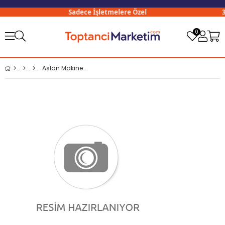
Sadece İşletmelere Özel
300
0
Aslan Makine Yağı 35 ml Küçük x12 li Paket