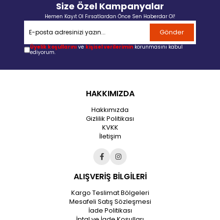
Size Özel Kampanyalar
Hemen Kayıt Ol Fırsatlardan Önce Sen Haberdar Ol!
Gönder
Üyelik koşullarını
ve
kişisel verilerimin
korunmasını kabul
ediyorum.
HAKKIMIZDA
Hakkımızda
Gizlilik Politikası
KVKK
İletişim
ALIŞVERİŞ BİLGİLERİ
Kargo Teslimat Bölgeleri
Mesafeli Satış Sözleşmesi
İade Politikası
İptal ve İade Koşulları