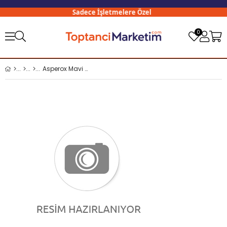
Sadece İşletmelere Özel
3
0
Asperox Mavi Güç 1000 ml Sprey