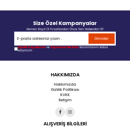
Size Özel Kampanyalar
Hemen Kayıt Ol Fırsatlardan Önce Sen Haberdar Ol!
Gönder
Üyelik koşullarını
ve
kişisel verilerimin
korunmasını kabul
ediyorum.
HAKKIMIZDA
Hakkımızda
Gizlilik Politikası
KVKK
İletişim
ALIŞVERİŞ BİLGİLERİ