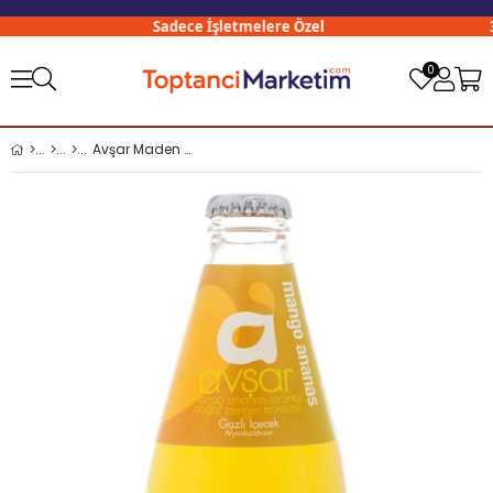
Sadece İşletmelere Özel
300
0
Avşar Maden Suyu Mango 200 Ml x24 lü Koli