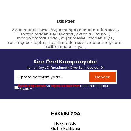
Etiketler
Avşar maden suyu
,
Avşar mango aromalı maden suyu
,
toptan maden suyu fiyatları
,
Avşar 200 ml koli
,
mango aromalı soda
,
Avşar meyveli maden suyu
,
kantin içecek toptan
,
tescilli maden suyu
,
toptan meşrubat
,
kaliteli maden suyu.
,
Size Özel Kampanyalar
Hemen Kayıt Ol Fırsatlardan Önce Sen Haberdar Ol!
Gönder
Üyelik koşullarını
ve
kişisel verilerimin
korunmasını kabul
ediyorum.
HAKKIMIZDA
Hakkımızda
Gizlilik Politikası