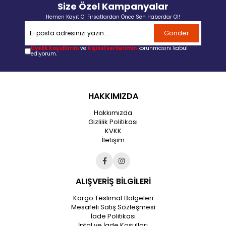
Size Özel Kampanyalar
Hemen Kayıt Ol Fırsatlardan Önce Sen Haberdar Ol!
Gönder
Üyelik koşullarını
ve
kişisel verilerimin
korunmasını kabul
ediyorum.
HAKKIMIZDA
Hakkımızda
Gizlilik Politikası
KVKK
İletişim
ALIŞVERİŞ BİLGİLERİ
Kargo Teslimat Bölgeleri
Mesafeli Satış Sözleşmesi
İade Politikası
İptal ve İade Koşulları