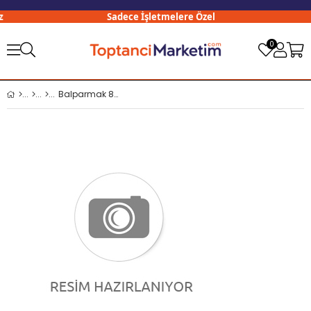
Sadece İşletmelere Özel
0
Balparmak 850 gr Yayla ve Ova Süzme Çiçek Balı