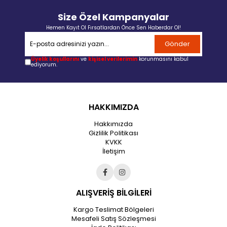
Size Özel Kampanyalar
Hemen Kayıt Ol Fırsatlardan Önce Sen Haberdar Ol!
Gönder
Üyelik koşullarını
ve
kişisel verilerimin
korunmasını kabul
ediyorum.
HAKKIMIZDA
Hakkımızda
Gizlilik Politikası
KVKK
İletişim
ALIŞVERİŞ BİLGİLERİ
Kargo Teslimat Bölgeleri
Mesafeli Satış Sözleşmesi