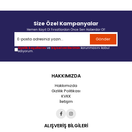
Size Özel Kampanyalar
Hemen Kayıt Ol Fırsatlardan Önce Sen Haberdar Ol!
Gönder
Üyelik koşullarını
ve
kişisel verilerimin
korunmasını kabul
ediyorum.
HAKKIMIZDA
Hakkımızda
Gizlilik Politikası
KVKK
İletişim
ALIŞVERİŞ BİLGİLERİ