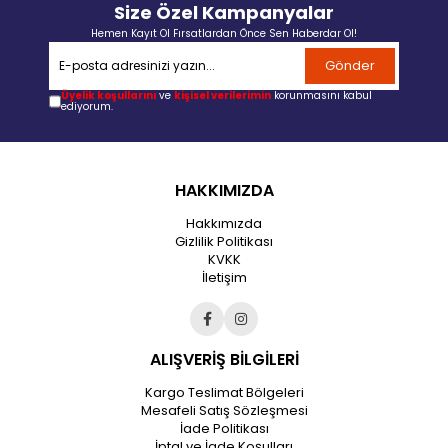
Size Özel Kampanyalar
Hemen Kayıt Ol Fırsatlardan Önce Sen Haberdar Ol!
Gönder
Üyelik koşullarını
ve
kişisel verilerimin
korunmasını kabul
ediyorum.
HAKKIMIZDA
Hakkımızda
Gizlilik Politikası
KVKK
İletişim
ALIŞVERİŞ BİLGİLERİ
Kargo Teslimat Bölgeleri
Mesafeli Satış Sözleşmesi
İade Politikası
İptal ve İade Koşulları