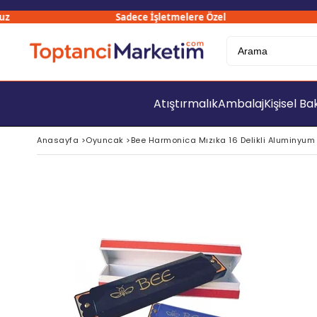
Sadece İşletmelere Özel
Atıştırmalık
Ambalaj
Kişisel B
Anasayfa
>
Oyuncak
>
Bee Harmonica Mızıka 16 Delikli Aluminyum