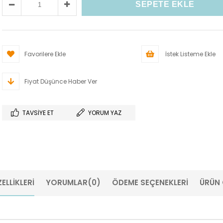
Favorilere Ekle
İstek Listeme Ekle
Fiyat Düşünce Haber Ver
TAVSIYE ET
YORUM YAZ
ELLIKLERI
YORUMLAR
(0)
ÖDEME SEÇENEKLERI
ÜRÜN 