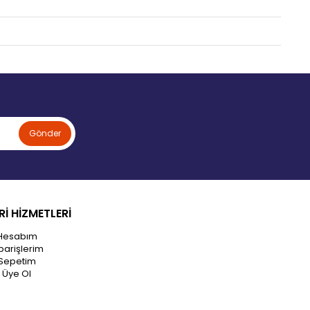
Gönder
İ HİZMETLERİ
Hesabım
parişlerim
Sepetim
Üye Ol