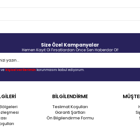
Size Özel Kampanyalar
Hemen Kayıt Ol Fırsatlardan Önce Sen Haberdar Ol!
ve
kişisel verilerimin
korunmasını kabul ediyorum.
LGİLERİ
BİLGİLENDİRME
MÜŞTER
Bölgeleri
Teslimat Koşulları
özleşmesi
Garanti Şartları
Si
kası
Ön Bilgilendirme Formu
oşulları