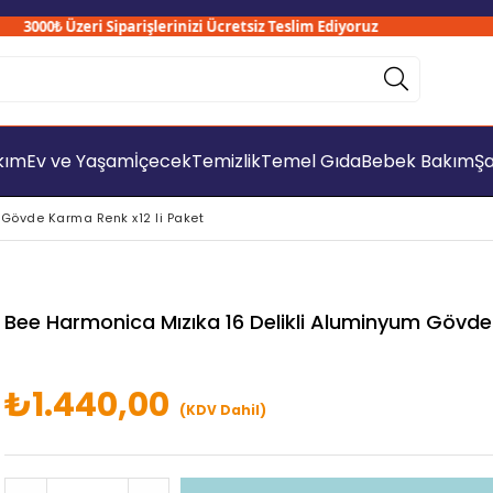
3000₺ Üzeri Siparişlerinizi Ücretsiz Teslim Ediyoruz
akım
Ev ve Yaşam
İçecek
Temizlik
Temel Gıda
Bebek Bakım
Şa
 Gövde Karma Renk x12 li Paket
Bee Harmonica Mızıka 16 Delikli Aluminyum Gövde
₺1.440,00
(KDV Dahil)