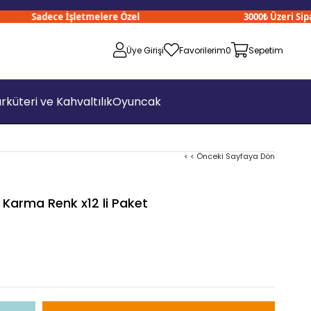
Sadece İşletmelere Özel
3000₺ Üzeri Sipariş
Üye Girişi
Favorilerim
0
Sepetim
rküteri ve Kahvaltılık
Oyuncak
< < Önceki Sayfaya Dön
 Karma Renk x12 li Paket