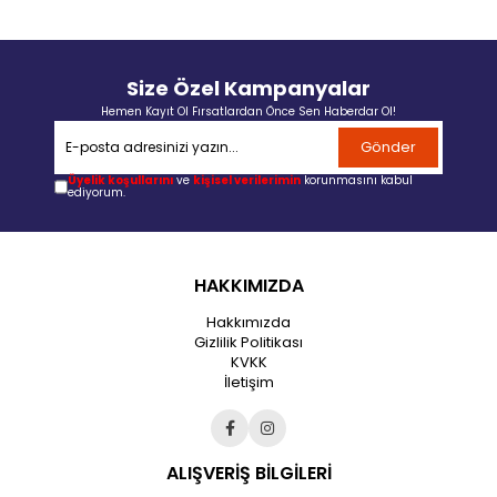
Size Özel Kampanyalar
Hemen Kayıt Ol Fırsatlardan Önce Sen Haberdar Ol!
Gönder
Üyelik koşullarını
ve
kişisel verilerimin
korunmasını kabul
ediyorum.
HAKKIMIZDA
Hakkımızda
Gizlilik Politikası
KVKK
İletişim
ALIŞVERİŞ BİLGİLERİ