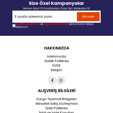
Size Özel Kampanyalar
Hemen Kayıt Ol Fırsatlardan Önce Sen Haberdar Ol!
Gönder
Üyelik koşullarını
ve
kişisel verilerimin
korunmasını kabul
ediyorum.
HAKKIMIZDA
Hakkımızda
Gizlilik Politikası
KVKK
İletişim
ALIŞVERİŞ BİLGİLERİ
Kargo Teslimat Bölgeleri
Mesafeli Satış Sözleşmesi
İade Politikası
İptal ve İade Koşulları