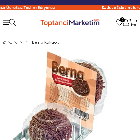
i Ücretsiz Teslim Ediyoruz
Sadece İşletmelere Ö
0
Berna Kakao Granüllü Marshmallow Bisküvi x27 li Koli