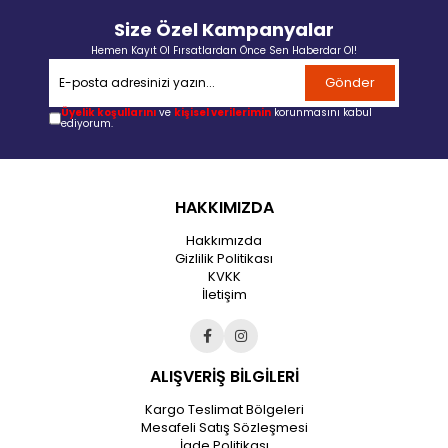
Size Özel Kampanyalar
Hemen Kayıt Ol Fırsatlardan Önce Sen Haberdar Ol!
Gönder
Üyelik koşullarını
ve
kişisel verilerimin
korunmasını kabul
ediyorum.
HAKKIMIZDA
Hakkımızda
Gizlilik Politikası
KVKK
İletişim
ALIŞVERİŞ BİLGİLERİ
Kargo Teslimat Bölgeleri
Mesafeli Satış Sözleşmesi
İade Politikası