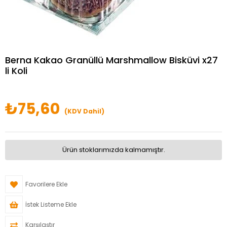
Berna Kakao Granüllü Marshmallow Bisküvi x27
li Koli
₺75,60
(KDV Dahil)
Ürün stoklarımızda kalmamıştır.
Favorilere Ekle
İstek Listeme Ekle
Karşılaştır