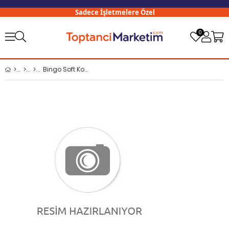
Sadece İşletmelere Özel
3
0
Bingo Soft Kons. Yumuşatıcı 1440 Ml Manolya