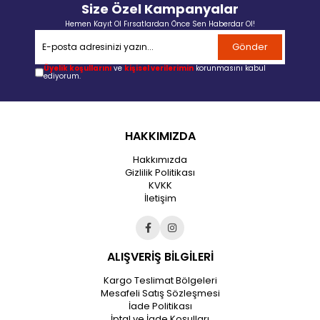
Size Özel Kampanyalar
Hemen Kayıt Ol Fırsatlardan Önce Sen Haberdar Ol!
Gönder
Üyelik koşullarını
ve
kişisel verilerimin
korunmasını kabul
ediyorum.
HAKKIMIZDA
Hakkımızda
Gizlilik Politikası
KVKK
İletişim
ALIŞVERİŞ BİLGİLERİ
Kargo Teslimat Bölgeleri
Mesafeli Satış Sözleşmesi
İade Politikası
İptal ve İade Koşulları