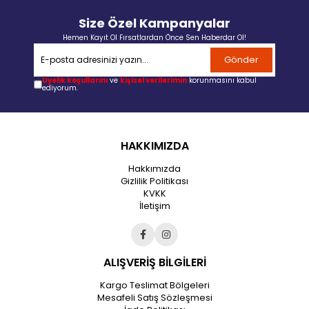
Size Özel Kampanyalar
Hemen Kayıt Ol Fırsatlardan Önce Sen Haberdar Ol!
Gönder
Üyelik koşullarını
ve
kişisel verilerimin
korunmasını kabul
ediyorum.
HAKKIMIZDA
Hakkımızda
Gizlilik Politikası
KVKK
İletişim
ALIŞVERİŞ BİLGİLERİ
Kargo Teslimat Bölgeleri
Mesafeli Satış Sözleşmesi