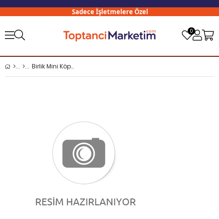
Sadece İşletmelere Özel
3
0
Birlik Mini Köpük Çubukları Mermaids Deniz Kızı x48 li Paket