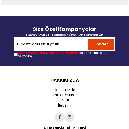
Size Özel Kampanyalar
Hemen Kayıt Ol Fırsatlardan Önce Sen Haberdar Ol!
Gönder
Üyelik koşullarını
ve
kişisel verilerimin
korunmasını kabul
ediyorum.
HAKKIMIZDA
Hakkımızda
Gizlilik Politikası
KVKK
İletişim
ALIŞVERİŞ BİLGİLERİ