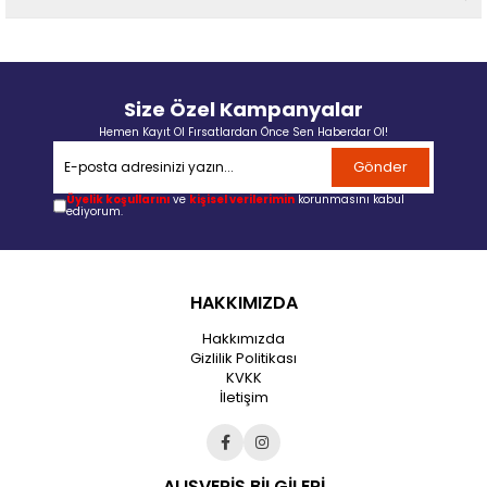
Size Özel Kampanyalar
Hemen Kayıt Ol Fırsatlardan Önce Sen Haberdar Ol!
Gönder
Üyelik koşullarını
ve
kişisel verilerimin
korunmasını kabul
ediyorum.
HAKKIMIZDA
Hakkımızda
Gizlilik Politikası
KVKK
İletişim
ALIŞVERİŞ BİLGİLERİ