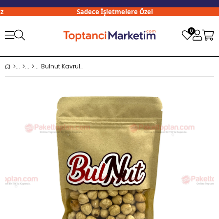
Sadece İşletmelere Özel
0
Bulnut Kavrulmuş İç Fındık 100 Gr Giresun Kalite x5 li Paket