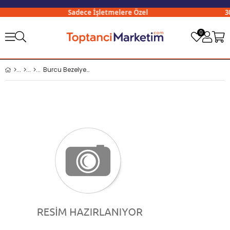
Sadece İşletmelere Özel
300
0
Burcu Bezelye 570 gr Cam