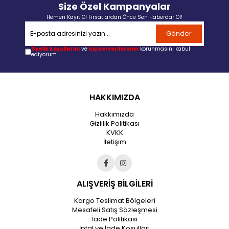
Size Özel Kampanyalar
Hemen Kayıt Ol Fırsatlardan Önce Sen Haberdar Ol!
Gönder
Üyelik koşullarını
ve
kişisel verilerimin
korunmasını kabul
ediyorum.
HAKKIMIZDA
Hakkımızda
Gizlilik Politikası
KVKK
İletişim
ALIŞVERİŞ BİLGİLERİ
Kargo Teslimat Bölgeleri
Mesafeli Satış Sözleşmesi
İade Politikası
İptal ve İade Koşulları