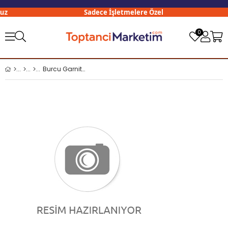
z
Sadece İşletmelere Özel
0
Burcu Garnitür 570 gr Cam