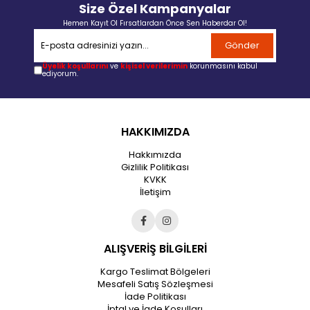
Size Özel Kampanyalar
Hemen Kayıt Ol Fırsatlardan Önce Sen Haberdar Ol!
Gönder
Üyelik koşullarını
ve
kişisel verilerimin
korunmasını kabul
ediyorum.
HAKKIMIZDA
Hakkımızda
Gizlilik Politikası
KVKK
İletişim
ALIŞVERİŞ BİLGİLERİ
Kargo Teslimat Bölgeleri
Mesafeli Satış Sözleşmesi
İade Politikası
İptal ve İade Koşulları