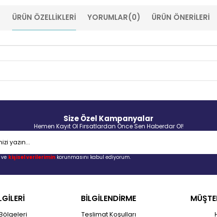
ÜRÜN ÖZELLIKLERI
YORUMLAR
(0)
ÜRÜN ÖNERILERI
Size Özel Kampanyalar
Hemen Kayıt Ol Fırsatlardan Önce Sen Haberdar Ol!
ve
kişisel verilerimin
korunmasını kabul ediyorum.
LGİLERİ
BİLGİLENDİRME
MÜŞTER
Bölgeleri
Teslimat Koşulları