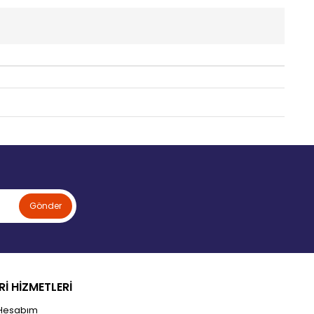
Gönder
İ HİZMETLERİ
Hesabım