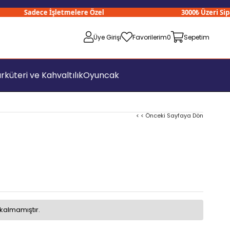
Sadece İşletmelere Özel
3000₺ Üzeri Sipariş
Üye Girişi
Favorilerim
0
Sepetim
rküteri ve Kahvaltılık
Oyuncak
< < Önceki Sayfaya Dön
kalmamıştır.