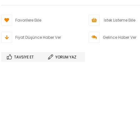
Favorilere Ekle
İstek Listeme Ekle
Fiyat Düşünce Haber Ver
Gelince Haber Ver
TAVSIYE ET
YORUM YAZ