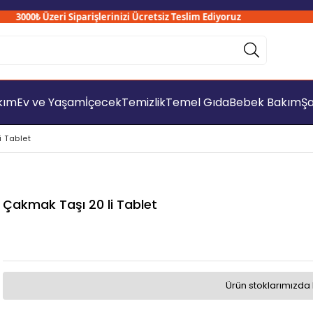
3000₺ Üzeri Siparişlerinizi Ücretsiz Teslim Ediyoruz
akım
Ev ve Yaşam
İçecek
Temizlik
Temel Gıda
Bebek Bakım
Şa
 Tablet
Çakmak Taşı 20 li Tablet
Ürün stoklarımızda 