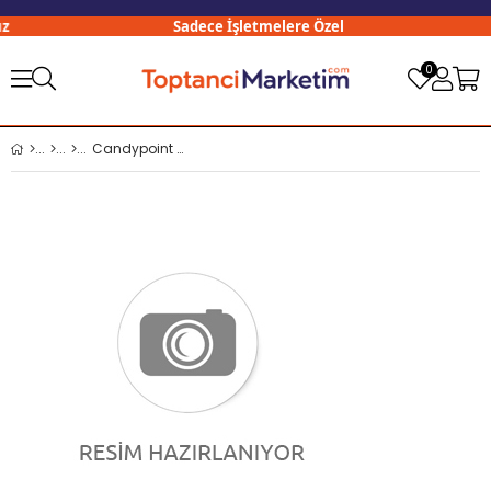
Sadece İşletmelere Özel
0
Candypoint Super Truck Draje Şeker 10 Gr x24 lü Paket