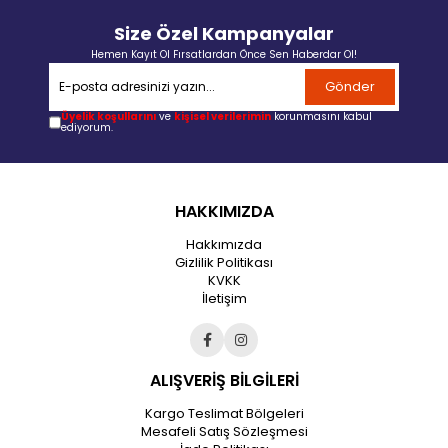
Size Özel Kampanyalar
Hemen Kayıt Ol Fırsatlardan Önce Sen Haberdar Ol!
Gönder
Üyelik koşullarını
ve
kişisel verilerimin
korunmasını kabul
ediyorum.
HAKKIMIZDA
Hakkımızda
Gizlilik Politikası
KVKK
İletişim
ALIŞVERİŞ BİLGİLERİ
Kargo Teslimat Bölgeleri
Mesafeli Satış Sözleşmesi