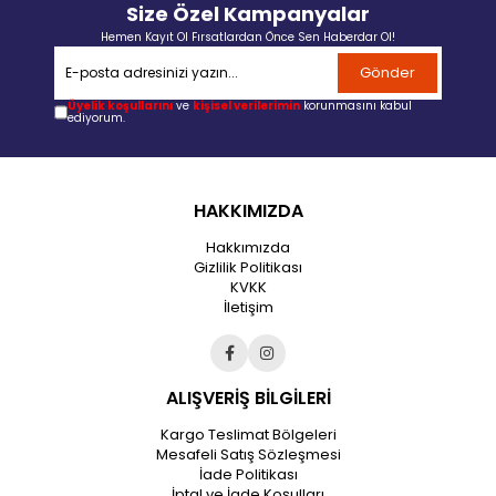
Size Özel Kampanyalar
Hemen Kayıt Ol Fırsatlardan Önce Sen Haberdar Ol!
Gönder
Üyelik koşullarını
ve
kişisel verilerimin
korunmasını kabul
ediyorum.
HAKKIMIZDA
Hakkımızda
Gizlilik Politikası
KVKK
İletişim
ALIŞVERİŞ BİLGİLERİ
Kargo Teslimat Bölgeleri
Mesafeli Satış Sözleşmesi
İade Politikası
İptal ve İade Koşulları