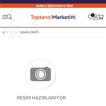
Sadece İşletmelere Özel
0
Çaykur Didi 500 ml Şeftali Aromalı İçecek x12 li Koli