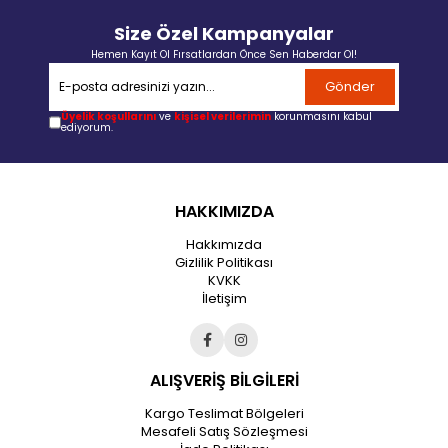
Size Özel Kampanyalar
Hemen Kayıt Ol Fırsatlardan Önce Sen Haberdar Ol!
Gönder
Üyelik koşullarını
ve
kişisel verilerimin
korunmasını kabul
ediyorum.
HAKKIMIZDA
Hakkımızda
Gizlilik Politikası
KVKK
İletişim
ALIŞVERİŞ BİLGİLERİ
Kargo Teslimat Bölgeleri
Mesafeli Satış Sözleşmesi