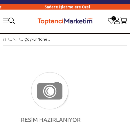
Sadece İşletmelere Özel
0
Çaykur Nane Yeşil Çay 200 gr